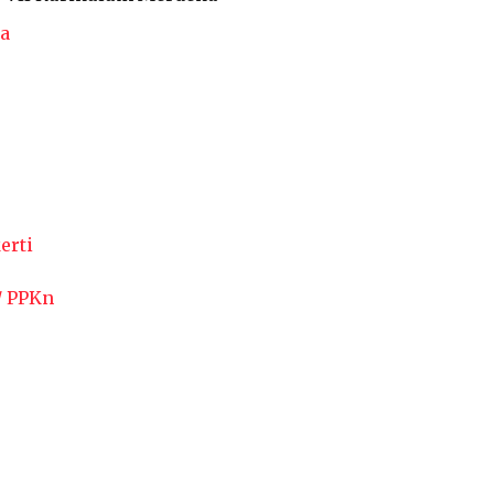
ia
erti
/ PPKn