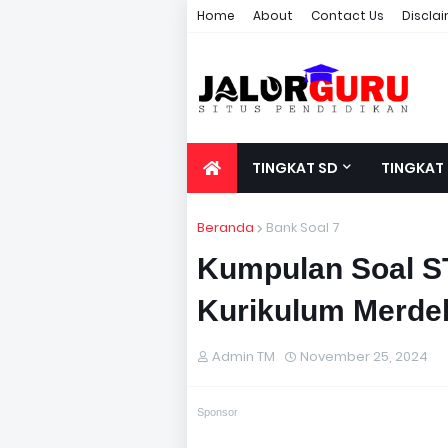
Home
About
Contact Us
Discla
TINGKAT SD
TINGKAT
Beranda
Bank Soal 7
Kumpulan Soal S
Kurikulum Merde
Admin TM
November 25, 2024
Sponsor