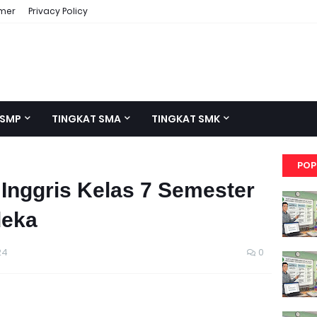
imer
Privacy Policy
 SMP
TINGKAT SMA
TINGKAT SMK
POP
Inggris Kelas 7 Semester
deka
24
0