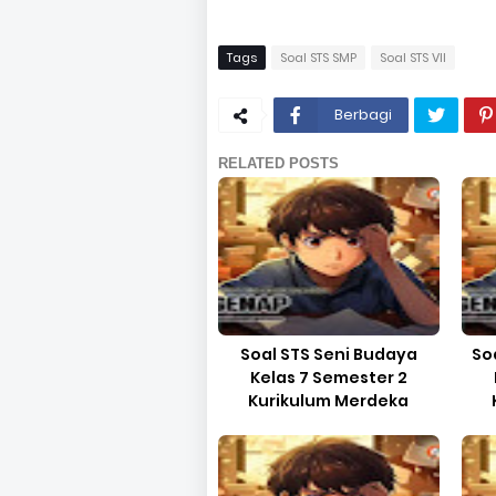
Tags
Soal STS SMP
Soal STS VII
Berbagi
RELATED POSTS
Soal STS Seni Budaya
So
Kelas 7 Semester 2
Kurikulum Merdeka