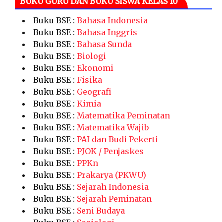
BUKU GURU DAN BUKU SISWA KELAS 10
Buku BSE :
Bahasa Indonesia
Buku BSE :
Bahasa Inggris
Buku BSE :
Bahasa Sunda
Buku BSE :
Biologi
Buku BSE :
Ekonomi
Buku BSE :
Fisika
Buku BSE :
Geografi
Buku BSE :
Kimia
Buku BSE :
Matematika Peminatan
Buku BSE :
Matematika Wajib
Buku BSE :
PAI dan Budi Pekerti
Buku BSE :
PJOK / Penjaskes
Buku BSE :
PPKn
Buku BSE :
Prakarya (PKWU)
Buku BSE :
Sejarah Indonesia
Buku BSE :
Sejarah Peminatan
Buku BSE :
Seni Budaya