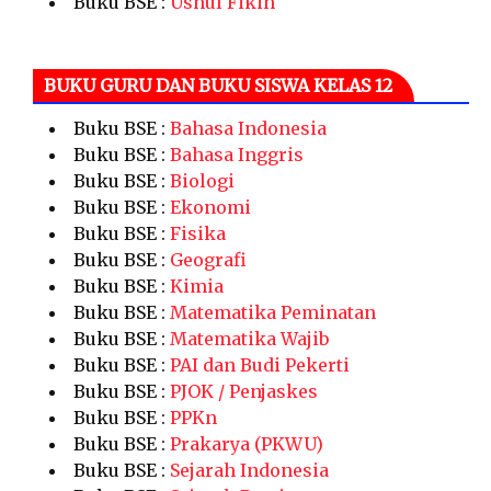
Buku BSE :
Ushul Fikih
BUKU GURU DAN BUKU SISWA KELAS 12
Buku BSE :
Bahasa Indonesia
Buku BSE :
Bahasa Inggris
Buku BSE :
Biologi
Buku BSE :
Ekonomi
Buku BSE :
Fisika
Buku BSE :
Geografi
Buku BSE :
Kimia
Buku BSE :
Matematika Peminatan
Buku BSE :
Matematika Wajib
Buku BSE :
PAI dan Budi Pekerti
Buku BSE :
PJOK / Penjaskes
Buku BSE :
PPKn
Buku BSE :
Prakarya (PKWU)
Buku BSE :
Sejarah Indonesia