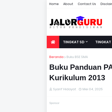
Home
About
Contact Us
Discla
TINGKAT SD
TINGKAT
Beranda
Buku BSE SMA
Buku Panduan PA
Kurikulum 2013
Syarif Hidayat
Mei 04, 2025
Sponsor