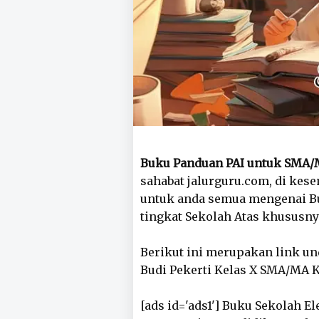
Buku Panduan PAI untuk SMA/M
sahabat jalurguru.com, di kese
untuk anda semua mengenai Bu
tingkat Sekolah Atas khususny
Berikut ini merupakan link u
Budi Pekerti Kelas X SMA/MA Ku
[ads id='ads1'] Buku Sekolah E