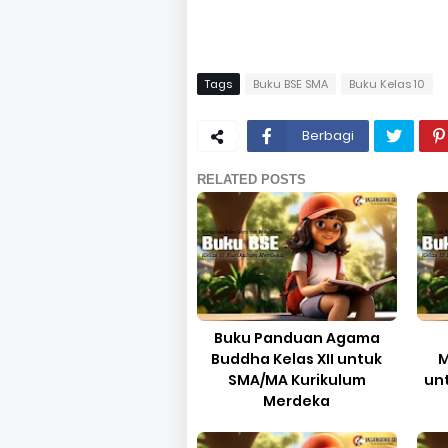
Tags
Buku BSE SMA
Buku Kelas 10
Berbagi
RELATED POSTS
Buku Panduan Agama
Buddha Kelas XII untuk
M
SMA/MA Kurikulum
un
Merdeka