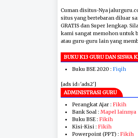
Cuman disitus-Nya jalurguru.co
situs yang bertebaran diluar s
GRATIS dan Super lengkap. Sila
kami sangat memohon untuk ba
atau guru-guru lain yang mem
BUKU K13 GURU DAN SISWA K
Buku BSE 2020 :
Fiqih
[ads id='ads2']
ADMINISTRASI GURU
Perangkat Ajar :
Fikih
Bank Soal :
Mapel lainnya
Buku BSE :
Fikih
Kisi-Kisi :
Fikih
Powerpoint (PPT) :
Fikih