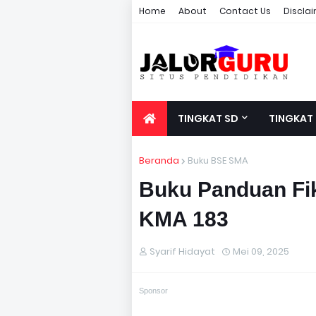
Home
About
Contact Us
Discla
TINGKAT SD
TINGKAT
Beranda
Buku BSE SMA
Buku Panduan Fi
KMA 183
Syarif Hidayat
Mei 09, 2025
Sponsor