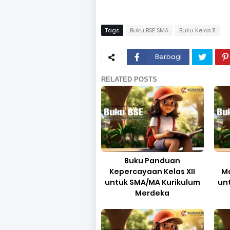
Tags
Buku BSE SMA
Buku Kelas 11
Berbagi
RELATED POSTS
Buku Panduan
Kepercayaan Kelas XII
Ma
untuk SMA/MA Kurikulum
un
Merdeka