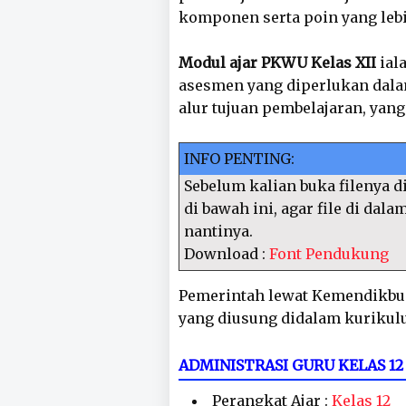
komponen serta poin yang leb
Modul ajar PKWU Kelas XII
ial
asesmen yang diperlukan dalam
alur tujuan pembelajaran, yan
INFO PENTING:
Sebelum kalian buka filenya di
di bawah ini, agar file di dal
nantinya.
Download :
Font Pendukung
Pemerintah lewat Kemendikbu
yang diusung didalam kurikul
ADMINISTRASI GURU KELAS 
Perangkat Ajar :
Kelas 12