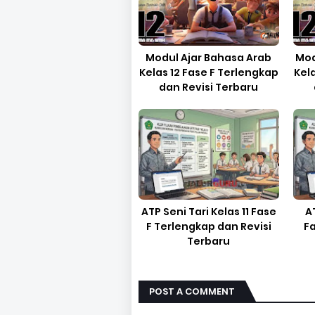
Modul Ajar Bahasa Arab
Mod
Kelas 12 Fase F Terlengkap
Kel
dan Revisi Terbaru
ATP Seni Tari Kelas 11 Fase
A
F Terlengkap dan Revisi
F
Terbaru
POST A COMMENT