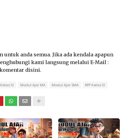
an untuk anda semua. Jika ada kendala apapun
 menghubungi kami langsung melalui E-Mail :
rkomentar disini.
Kelas 12
Modul Ajar MA
Modul Ajar SMA
RPP Kelas 12