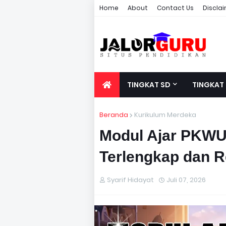
Home
About
Contact Us
Discla
TINGKAT SD
TINGKAT
Beranda
Kurikulum Merdeka
Modul Ajar PKWU
Terlengkap dan R
Syarif Hidayat
Juli 07, 2026