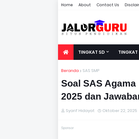
Home
About
Contact Us
Discla
TINGKAT SD
TINGKAT
Beranda
SAS SMP
Soal SAS Agama K
2025 dan Jawaba
Syarif Hidayat
Oktober 22, 2025
Sponsor