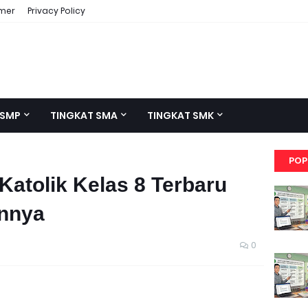
imer
Privacy Policy
 SMP
TINGKAT SMA
TINGKAT SMK
POP
atolik Kelas 8 Terbaru
nnya
0