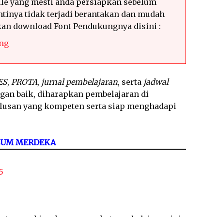
le yang mesti anda persiapkan sebelum
tinya tidak terjadi berantakan dan mudah
hkan download Font Pendukungnya disini :
ng
ES
,
PROTA
,
jurnal pembelajaran
, serta
jadwal
ngan baik, diharapkan pembelajaran di
ulusan yang kompeten serta siap menghadapi
LUM MERDEKA
5