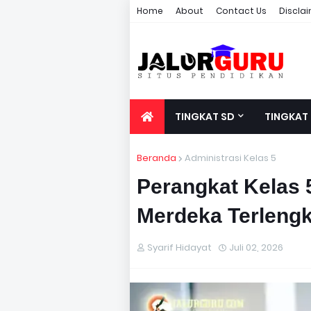
Home
About
Contact Us
Discla
TINGKAT SD
TINGKAT
Beranda
Administrasi Kelas 5
Perangkat Kelas 
Merdeka Terlengk
Syarif Hidayat
Juli 02, 2026