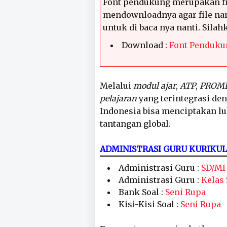
Font pendukung merupakan fi
mendownloadnya agar file nan
untuk di baca nya nanti. Sila
Download :
Font Penduku
Melalui
modul ajar
,
ATP
,
PROM
pelajaran
yang terintegrasi de
Indonesia bisa menciptakan l
tantangan global.
ADMINISTRASI GURU KURIKU
Administrasi Guru :
SD/MI
Administrasi Guru :
Kelas 
Bank Soal :
Seni Rupa
Kisi-Kisi Soal :
Seni Rupa