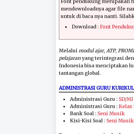
Font pendukung merupakan fi
mendownloadnya agar file nan
untuk di baca nya nanti. Sila
Download :
Font Penduku
Melalui
modul ajar
,
ATP
,
PROM
pelajaran
yang terintegrasi de
Indonesia bisa menciptakan l
tantangan global.
ADMINISTRASI GURU KURIKU
Administrasi Guru :
SD/MI
Administrasi Guru :
Kelas 
Bank Soal :
Seni Musik
Kisi-Kisi Soal :
Seni Musik