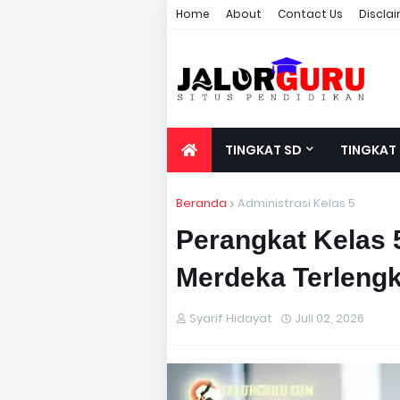
Home
About
Contact Us
Discla
TINGKAT SD
TINGKAT
Beranda
Administrasi Kelas 5
Perangkat Kelas 
Merdeka Terlengk
Syarif Hidayat
Juli 02, 2026