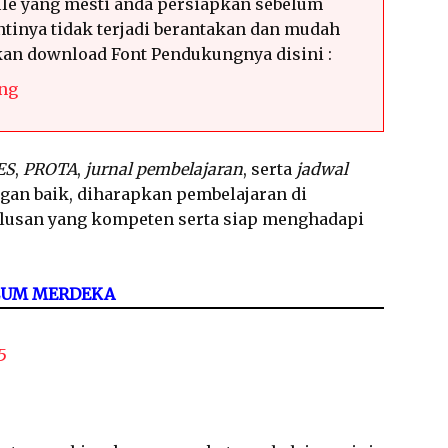
le yang mesti anda persiapkan sebelum
tinya tidak terjadi berantakan dan mudah
hkan download Font Pendukungnya disini :
ng
ES
,
PROTA
,
jurnal pembelajaran
, serta
jadwal
ngan baik, diharapkan pembelajaran di
ulusan yang kompeten serta siap menghadapi
LUM MERDEKA
5