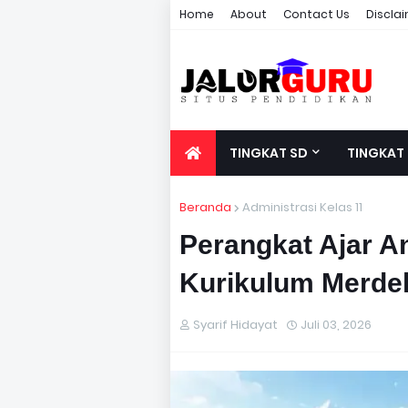
Home
About
Contact Us
Discla
TINGKAT SD
TINGKAT
Beranda
Administrasi Kelas 11
Perangkat Ajar An
Kurikulum Merde
Syarif Hidayat
Juli 03, 2026