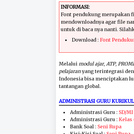
INFORMASI:
Font pendukung merupakan fi
mendownloadnya agar file nan
untuk di baca nya nanti. Sila
Download :
Font Penduku
Melalui
modul ajar
,
ATP
,
PROM
pelajaran
yang terintegrasi de
Indonesia bisa menciptakan l
tantangan global.
ADMINISTRASI GURU KURIKU
Administrasi Guru :
SD/MI
Administrasi Guru :
Kelas 
Bank Soal :
Seni Rupa
Kisi-Kisi Soal :
Seni Rupa