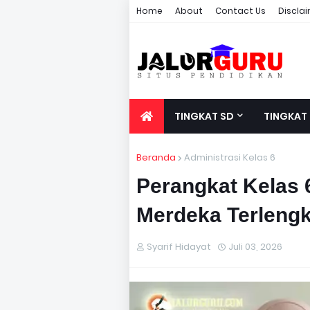
Home
About
Contact Us
Discla
TINGKAT SD
TINGKAT
Beranda
Administrasi Kelas 6
Perangkat Kelas 
Merdeka Terlengk
Syarif Hidayat
Juli 03, 2026