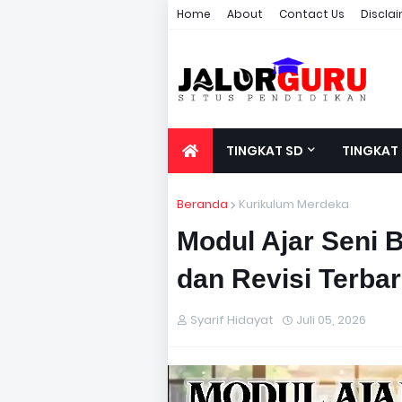
Home
About
Contact Us
Discla
TINGKAT SD
TINGKAT
Beranda
Kurikulum Merdeka
Modul Ajar Seni 
dan Revisi Terba
Syarif Hidayat
Juli 05, 2026