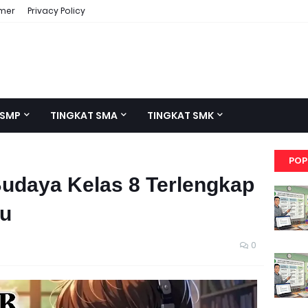
imer
Privacy Policy
 SMP
TINGKAT SMA
TINGKAT SMK
POP
Budaya Kelas 8 Terlengkap
ru
0