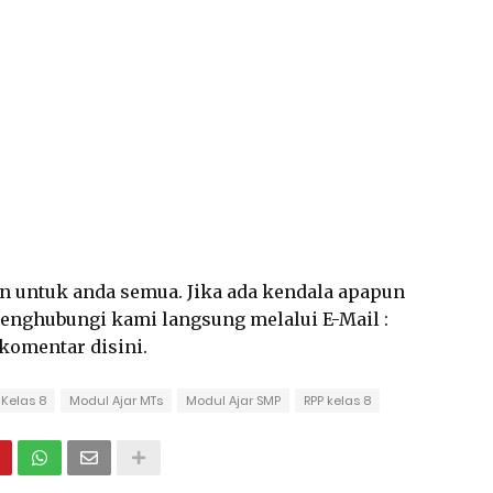
an untuk anda semua. Jika ada kendala apapun
 menghubungi kami langsung melalui E-Mail :
rkomentar disini.
 Kelas 8
Modul Ajar MTs
Modul Ajar SMP
RPP kelas 8