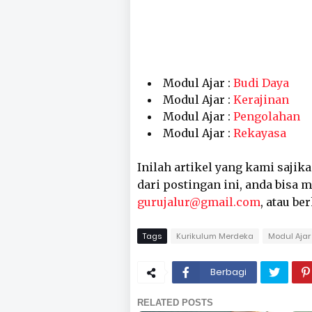
Modul Ajar :
Budi Daya
Modul Ajar :
Kerajinan
Modul Ajar :
Pengolahan
Modul Ajar :
Rekayasa
Inilah artikel yang kami sajik
dari postingan ini, anda bisa
gurujalur@gmail.com
, atau be
Tags
Kurikulum Merdeka
Modul Ajar
Berbagi
RELATED POSTS