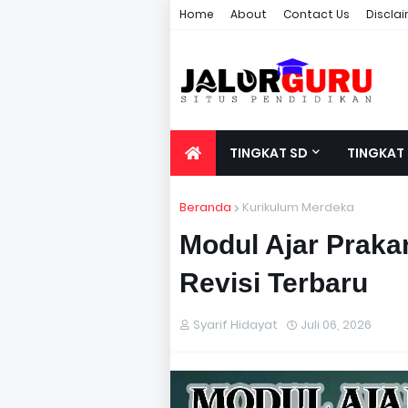
Home
About
Contact Us
Discla
TINGKAT SD
TINGKAT
Beranda
Kurikulum Merdeka
Modul Ajar Praka
Revisi Terbaru
Syarif Hidayat
Juli 06, 2026