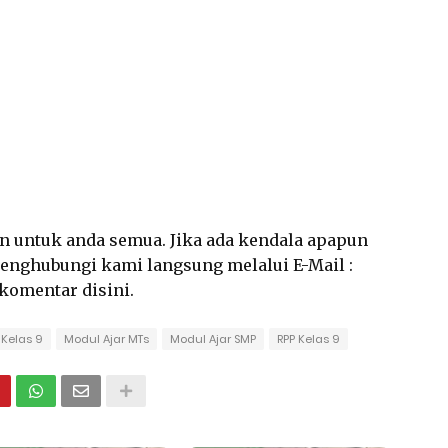
an untuk anda semua. Jika ada kendala apapun
 menghubungi kami langsung melalui E-Mail :
rkomentar disini.
 Kelas 9
Modul Ajar MTs
Modul Ajar SMP
RPP Kelas 9