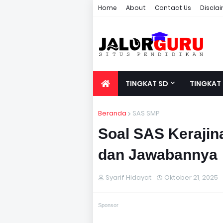
Home
About
Contact Us
Discla
TINGKAT SD
TINGKAT
Beranda
SAS SMP
Soal SAS Kerajin
dan Jawabannya
Syarif Hidayat
Oktober 21, 2025
Sponsor