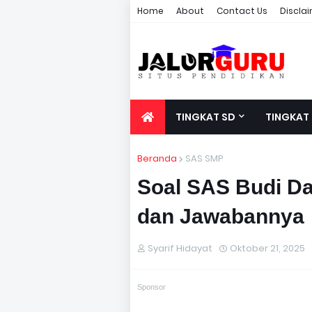
Home
About
Contact Us
Discla
TINGKAT SD
TINGKAT
Beranda
SAS SMP
Soal SAS Budi Da
dan Jawabannya
Syarif Hidayat
Oktober 21, 2025
Sponsor