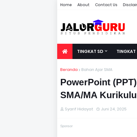
Home
About
Contact Us
Discla
TINGKAT SD
TINGKAT
Beranda
Bahan Ajar SMA
PowerPoint (PPT)
SMA/MA Kurikul
Syarif Hidayat
Juni 24, 2025
Sponsor