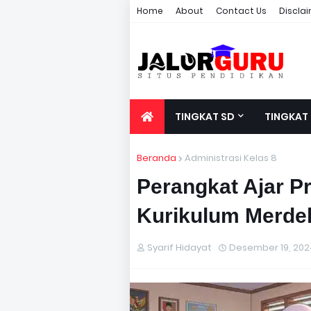
Home
About
Contact Us
Discla
TINGKAT SD
TINGKAT
Beranda
Administrasi Kelas 8
Perangkat Ajar P
Kurikulum Merde
Syarif Hidayat
Desember 19, 202