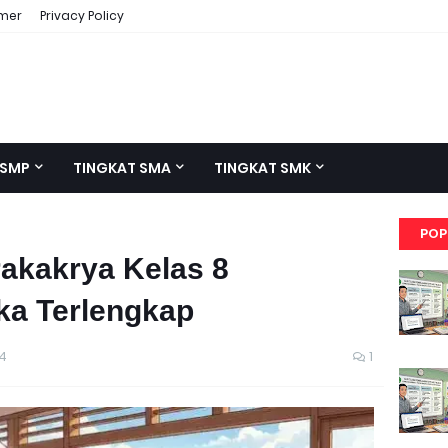
imer
Privacy Policy
 SMP
TINGKAT SMA
TINGKAT SMK
POP
rakakrya Kelas 8
ka Terlengkap
4
1