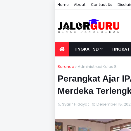
Home
About
Contact Us
Discla
TINGKAT SD
TINGKAT
Beranda
Administrasi Kelas 8
Perangkat Ajar I
Merdeka Terleng
Syarif Hidayat
Desember 18, 20