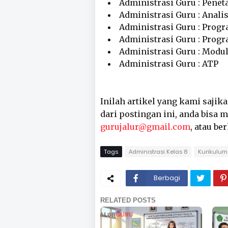
Administrasi Guru : Penet
Administrasi Guru : Anali
Administrasi Guru : Prog
Administrasi Guru : Prog
Administrasi Guru : Modul
Administrasi Guru : ATP
Inilah artikel yang kami sajik
dari postingan ini, anda bisa
gurujalur@gmail.com
, atau be
Tags
Administrasi Kelas 8
Kurikulum
Berbagi
RELATED POSTS