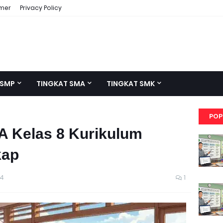
imer
Privacy Policy
 SMP
TINGKAT SMA
TINGKAT SMK
POP
PA Kelas 8 Kurikulum
kap
24
1