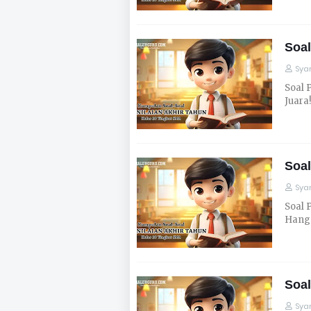
Soal
Syar
Soal 
Juara
Soal
Syar
Soal 
Hanga
Soal
Syar