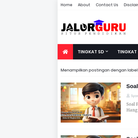
Home
About
Contact Us
Discla
TINGKAT SD
TINGKAT
Menampilkan postingan dengan labe
Soal
Syar
Soal 
Hanga