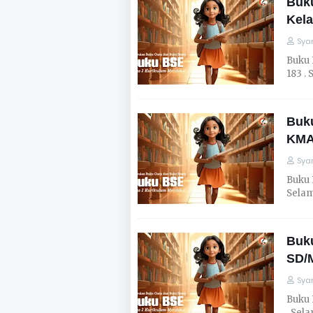
Buku
Kela
Syar
Buku 
183 .
Buku
KMA
Syar
Buku 
Selam
Buk
SD/
Syar
Buku 
. Sel