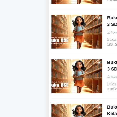
Buk
3 S
Syar
Buku 
183 .
Buk
3 S
Syar
Buku 
Kurik
Buk
Kela