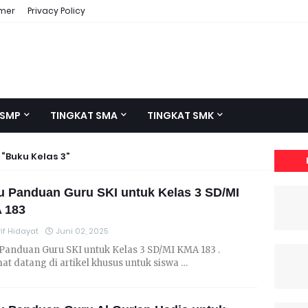
imer
Privacy Policy
 SMP
TINGKAT SMA
TINGKAT SMK
l
Buku Kelas 3
 Panduan Guru SKI untuk Kelas 3 SD/MI
 183
if Hidayat
Juni 02, 2025
Panduan Guru SKI untuk Kelas 3 SD/MI KMA 183 .
at datang di artikel khusus untuk siswa …