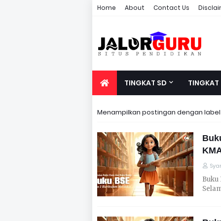
Home
About
Contact Us
Discla
TINGKAT SD
TINGKAT
Menampilkan postingan dengan labe
Buku
KMA
Syar
Buku 
Selam