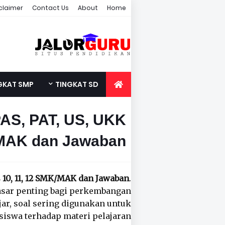
claimer
Contact Us
About
Home
GKAT SMP
TINGKAT SD
PAS, PAT, US, UKK
/MAK dan Jawaban
 10, 11, 12 SMK/MAK dan Jawaban
.
asar penting bagi perkembangan
ar, soal sering digunakan untuk
swa terhadap materi pelajaran.