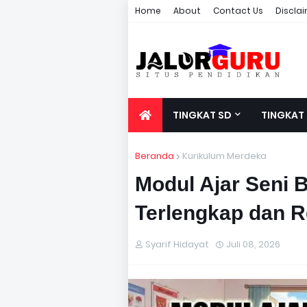
Home
About
Contact Us
Discla
TINGKAT SD
TINGKAT
Beranda
Kurikulum Merdeka
Modul Ajar Seni 
Terlengkap dan R
Syarif Hidayat
Juli 08, 2026