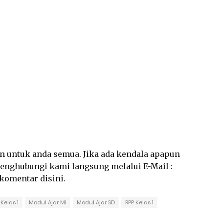
an untuk anda semua. Jika ada kendala apapun
 menghubungi kami langsung melalui E-Mail :
rkomentar disini.
Kelas 1
Modul Ajar MI
Modul Ajar SD
RPP Kelas 1