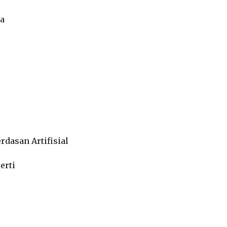
ia
rdasan Artifisial
erti