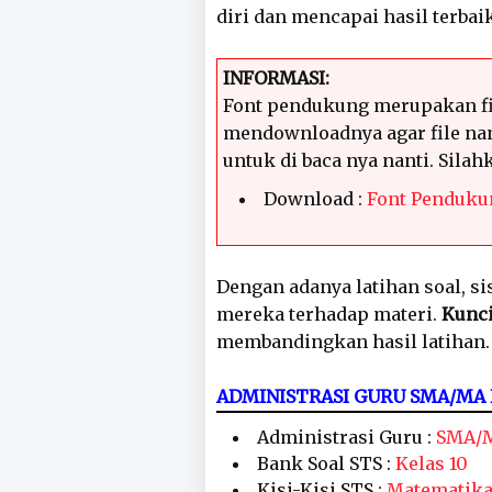
diri dan mencapai hasil terbaik
INFORMASI:
Font pendukung merupakan fi
mendownloadnya agar file nan
untuk di baca nya nanti. Sila
Download :
Font Penduku
Dengan adanya latihan soal, 
mereka terhadap materi.
Kunci
membandingkan hasil latihan.
ADMINISTRASI GURU SMA/MA
Administrasi Guru :
SMA/M
Bank Soal STS :
Kelas 10
Kisi-Kisi STS :
Matematik