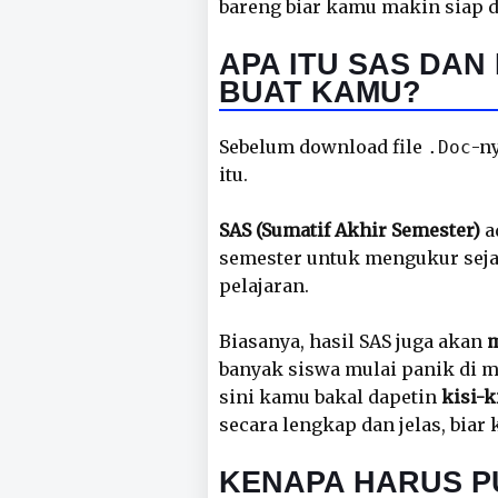
bareng biar kamu makin siap d
APA ITU SAS DAN
BUAT KAMU?
Sebelum download file
-n
.Doc
itu.
SAS (Sumatif Akhir Semester)
a
semester untuk mengukur sej
pelajaran.
Biasanya, hasil SAS juga akan
m
banyak siswa mulai panik di m
sini kamu bakal dapetin
kisi-k
secara lengkap dan jelas, biar 
KENAPA HARUS PU