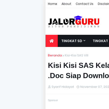
Home
About
Contact Us
Discla
TINGKAT SD
TINGKAT
Beranda
Kisi-Kisi SAS VIII
Kisi Kisi SAS Ke
.Doc Siap Downl
Syarif Hidayat
November 07, 20
Sponsor