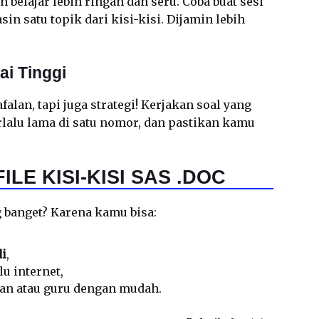
 belajar lebih ringan dan seru. Coba buat sesi
sin satu topik dari kisi-kisi. Dijamin lebih
ai Tinggi
falan, tapi juga strategi! Kerjakan soal yang
rlalu lama di satu nomor, dan pastikan kamu
LE KISI-KISI SAS .DOC
g banget? Karena kamu bisa:
di
,
u internet,
man atau guru dengan mudah.