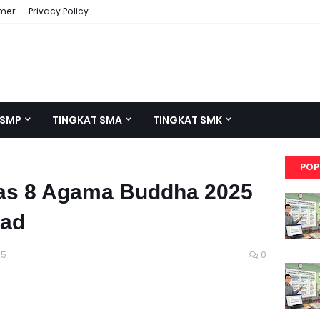
imer
Privacy Policy
 SMP
TINGKAT SMA
TINGKAT SMK
POP
las 8 Agama Buddha 2025
oad
25
0