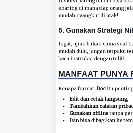
Diskusi bareng teman bisa bikin
sharing di mana tiap orang jela
mudah nyangkut di otak!
5. Gunakan Strategi Nil
Ingat, ujian bukan cuma soal ha
mudah dulu, jangan terpaku te
baca instruksi dengan teliti.
MANFAAT PUNYA FI
Kenapa format
.Doc
itu pentin
Edit dan cetak langsung
,
Tambahkan catatan priba
Gunakan offline
tanpa perl
Dan bisa dibagikan ke te