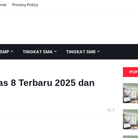
imer
Privacy Policy
 SMP
TINGKAT SMA
TINGKAT SMK
POP
as 8 Terbaru 2025 dan
0