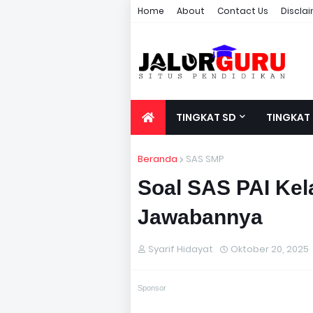
Home
About
Contact Us
Discla
TINGKAT SD
TINGKAT
Beranda
SAS SMP
Soal SAS PAI Kel
Jawabannya
Syarif Hidayat
Oktober 20, 2025
Sponsor