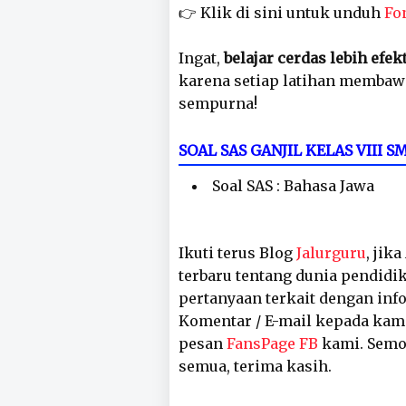
👉 Klik di sini untuk unduh
Fo
Ingat,
belajar cerdas lebih efek
karena setiap latihan membaw
sempurna!
SOAL SAS GANJIL KELAS VIII
Soal SAS : Bahasa Jawa
Ikuti terus Blog
Jalurguru
, jik
terbaru tentang dunia pendidik
pertanyaan terkait dengan inf
Komentar / E-mail kepada kam
pesan
FansPage FB
kami. Semog
semua, terima kasih.