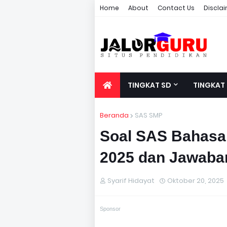
Home
About
Contact Us
Discla
TINGKAT SD
TINGKAT
Beranda
SAS SMP
Soal SAS Bahasa 
2025 dan Jawaba
Syarif Hidayat
Oktober 20, 2025
Sponsor