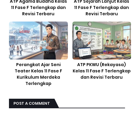
ATP Agama Buddha Kelas
ATP Sejarah Lanjut Kelas
11 Fase F Terlengkap dan
11 Fase F Terlengkap dan
Revisi Terbaru
Revisi Terbaru
Perangkat Ajar Seni
ATP PKWU (Rekayasa)
Teater Kelas 11 Fase F
Kelas 11 Fase F Terlengkap
Kurikulum Merdeka
dan Revisi Terbaru
Terlengkap
POST A COMMENT