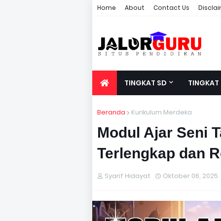
Home
About
Contact Us
Discla
TINGKAT SD
TINGKAT
Beranda
Kurikulum Merdeka
Modul Ajar Seni T
Terlengkap dan R
Syarif Hidayat
Oktober 06, 2025