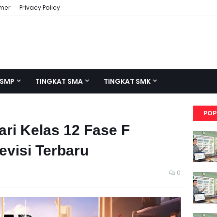
imer
Privacy Policy
 SMP
TINGKAT SMA
TINGKAT SMK
POP
ari Kelas 12 Fase F
evisi Terbaru
0