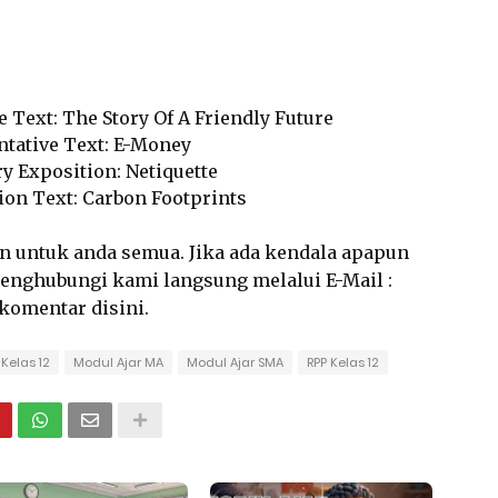
e Text: The Story Of A Friendly Future
ntative Text: E-Money
ry Exposition: Netiquette
ion Text: Carbon Footprints
an untuk anda semua. Jika ada kendala apapun
 menghubungi kami langsung melalui E-Mail :
rkomentar disini.
Kelas 12
Modul Ajar MA
Modul Ajar SMA
RPP Kelas 12