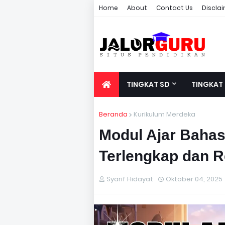
Home
About
Contact Us
Discla
TINGKAT SD
TINGKAT
Beranda
Kurikulum Merdeka
Modul Ajar Bahas
Terlengkap dan R
Syarif Hidayat
Oktober 04, 2025