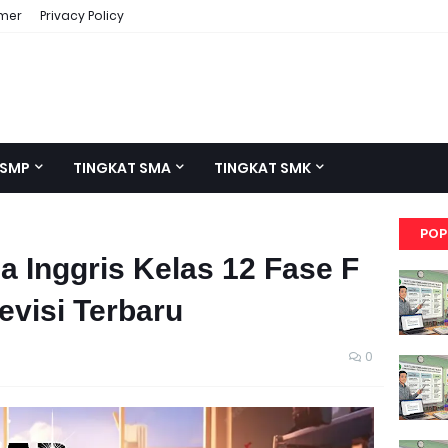
imer
Privacy Policy
 SMP
TINGKAT SMA
TINGKAT SMK
POP
a Inggris Kelas 12 Fase F
evisi Terbaru
0