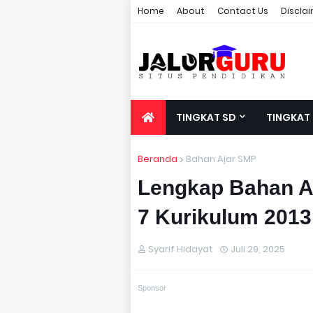
Home
About
Contact Us
Discla
TINGKAT SD
TINGKAT
Beranda
Bahan Ajar SMP
Lengkap Bahan A
7 Kurikulum 2013
Syarif Hidayat
Juli 29, 2025
Sponsor