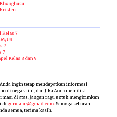
 Khonghucu
Kristen
l Kelas 7
 AM/US
s 7
s 7
pel Kelas 8 dan 9
a Anda ingin tetap mendapatkan informasi
an di negara ini, dan Jika Anda memiliki
ormasi di atas, jangan ragu untuk mengirimkan
i di
gurujalur@gmail.com
. Semoga sebaran
nda semua, terima kasih.