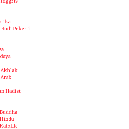
 Inggris
tika
 Budi Pekerti
ya
udaya
 Akhlak
 Arab
an Hadist
Buddha
Hindu
Katolik