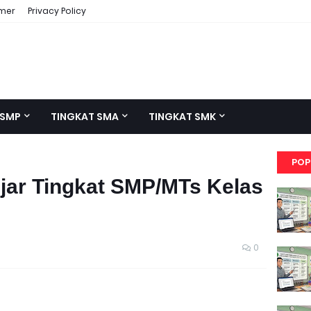
imer
Privacy Policy
 SMP
TINGKAT SMA
TINGKAT SMK
POP
jar Tingkat SMP/MTs Kelas
0