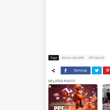
Tags
Bahan Ajar SMP
PPT Kelas 9
Berbagi
RELATED POSTS