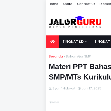
Home
About
Contact Us
Discla
TINGKAT SD
TINGKAT
Beranda
Bahan Ajar SMP
Materi PPT Bahas
SMP/MTs Kurikul
Syarif Hidayat
Juni 17, 2025
Sponsor