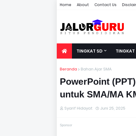
Home
About
Contact Us
Discla
TINGKAT SD
TINGKAT
Beranda
Bahan Ajar SMA
PowerPoint (PPT)
untuk SMA/MA K
Syarif Hidayat
Juni 25, 2025
Sponsor