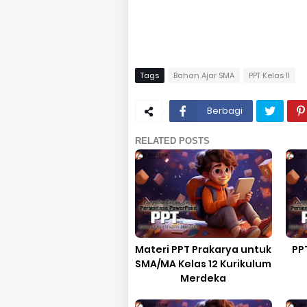
Tags
Bahan Ajar SMA
PPT Kelas 11
Berbagi
RELATED POSTS
Materi PPT Prakarya untuk
PP
SMA/MA Kelas 12 Kurikulum
Merdeka