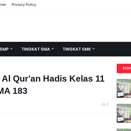
imer
Privacy Policy
 SMP
TINGKAT SMA
TINGKAT SMK
POP
 Al Qur'an Hadis Kelas 11
MA 183
0