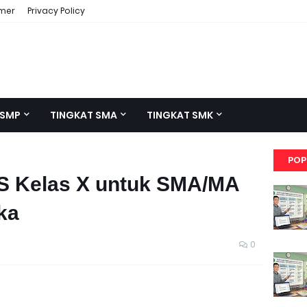
imer
Privacy Policy
 SMP
TINGKAT SMA
TINGKAT SMK
POP
S Kelas X untuk SMA/MA
ka
0