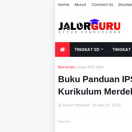
Home
About
Contact Us
Discla
TINGKAT SD
TINGKAT
Beranda
Buku BSE SMA
Buku Panduan IP
Kurikulum Merde
Syarif Hidayat
Mei 20, 2025
Sponsor