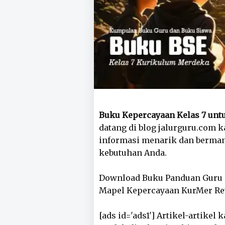
Buku Kepercayaan Kelas 7 un
datang di blog jalurguru.com 
informasi menarik dan berman
kebutuhan Anda.
Download Buku Panduan Guru d
Mapel Kepercayaan KurMer Rev
[ads id='ads1'] Artikel-artike