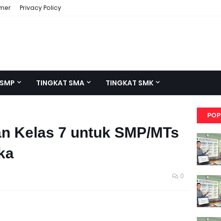
imer
Privacy Policy
 SMP
TINGKAT SMA
TINGKAT SMK
POP
n Kelas 7 untuk SMP/MTs
ka
0