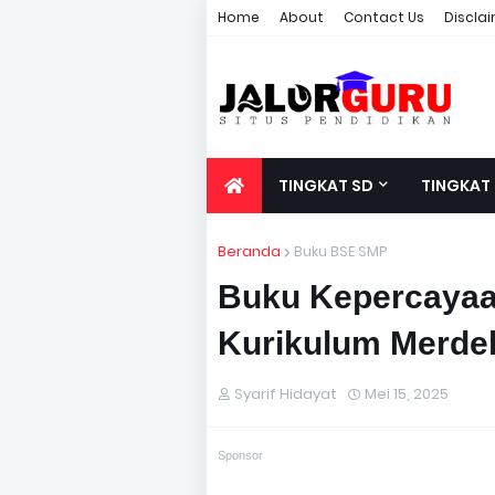
Home
About
Contact Us
Discla
TINGKAT SD
TINGKAT
Beranda
Buku BSE SMP
Buku Kepercayaa
Kurikulum Merde
Syarif Hidayat
Mei 15, 2025
Sponsor