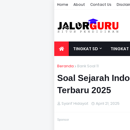
Home
About
Contact Us
Discla
TINGKAT SD
TINGKAT
Beranda
Bank Soal 11
Soal Sejarah Ind
Terbaru 2025
Syarif Hidayat
April 21, 2025
Sponsor