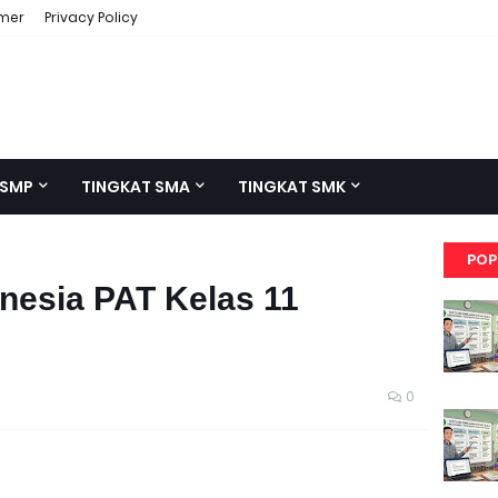
imer
Privacy Policy
 SMP
TINGKAT SMA
TINGKAT SMK
POP
onesia PAT Kelas 11
0