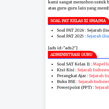
kami sangat memohon untuk ba
atau guru-guru lain yang mem
SOAL PAT KELAS XI SMA/MA
Soal PAT 2026 : Sejarah (I
Soal PAT 2025 :
Sejarah (In
[ads id="ads2"]
ADMINISTRASI GURU
Soal SAT Kelas 11 :
Mapel l
Kisi-Kisi :
Sejarah Indones
Perangkat Ajar :
Sejarah I
Buku BSE :
Sejarah Indone
Powerpoint (PPT) :
Sejara