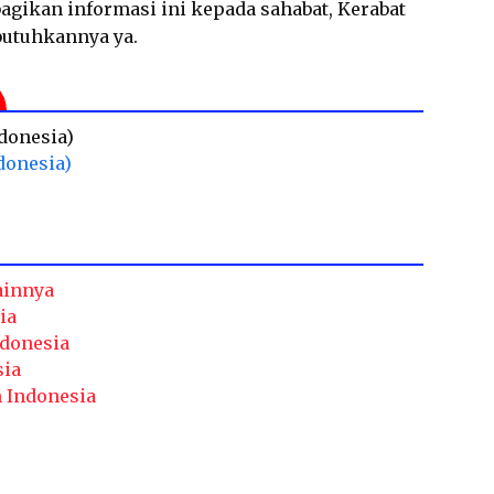
gikan informasi ini kepada sahabat, Kerabat
butuhkannya ya.
ndonesia)
donesia)
ainnya
ia
ndonesia
sia
h Indonesia