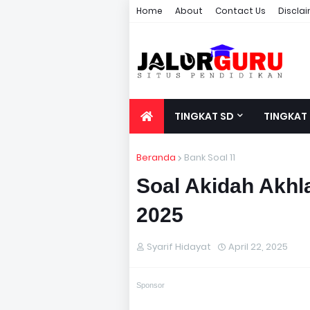
Home
About
Contact Us
Discla
TINGKAT SD
TINGKAT
Beranda
Bank Soal 11
Soal Akidah Akhl
2025
Syarif Hidayat
April 22, 2025
Sponsor