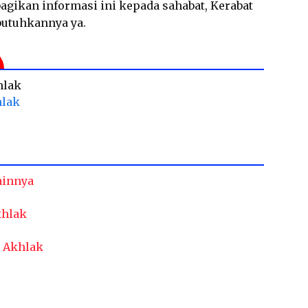
gikan informasi ini kepada sahabat, Kerabat
butuhkannya ya.
hlak
hlak
ainnya
khlak
 Akhlak