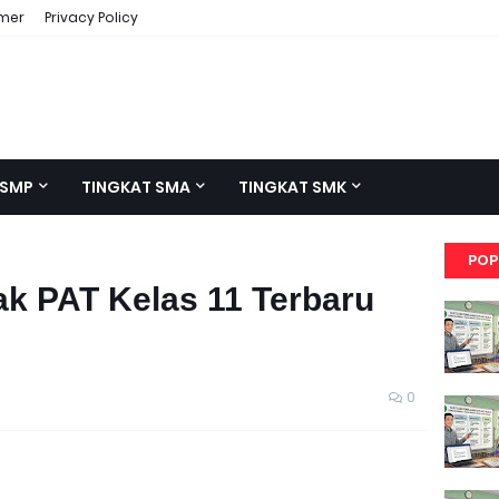
imer
Privacy Policy
 SMP
TINGKAT SMA
TINGKAT SMK
POP
ak PAT Kelas 11 Terbaru
0