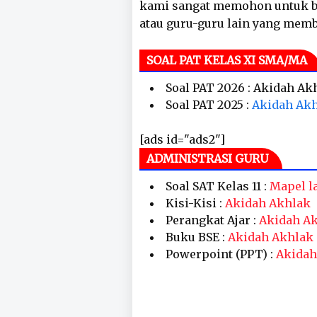
kami sangat memohon untuk ba
atau guru-guru lain yang mem
SOAL PAT KELAS XI SMA/MA
Soal PAT 2026 : Akidah Ak
Soal PAT 2025 :
Akidah Ak
[ads id="ads2"]
ADMINISTRASI GURU
Soal SAT Kelas 11 :
Mapel l
Kisi-Kisi :
Akidah Akhlak
Perangkat Ajar :
Akidah A
Buku BSE :
Akidah Akhlak
Powerpoint (PPT) :
Akidah