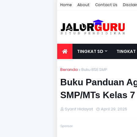
Home
About
Contact Us
Discla
TINGKAT SD
TINGKAT
Beranda
Buku BSE SMP
Buku Panduan Ag
SMP/MTs Kelas 7
Syarif Hidayat
April 29, 2025
Sponsor