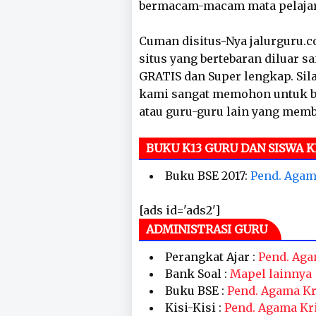
bermacam-macam mata pelaja
Cuman disitus-Nya jalurguru.co
situs yang bertebaran diluar s
GRATIS dan Super lengkap. Sila
kami sangat memohon untuk ba
atau guru-guru lain yang mem
BUKU K13 GURU DAN SISWA K
Buku BSE 2017:
Pend. Agam
[ads id='ads2']
ADMINISTRASI GURU
Perangkat Ajar :
Pend. Aga
Bank Soal :
Mapel lainnya
Buku BSE :
Pend. Agama Kr
Kisi-Kisi :
Pend. Agama Kr