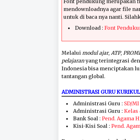
Font pendukung merupakan fi
mendownloadnya agar file nan
untuk di baca nya nanti. Sila
Download :
Font Penduku
Melalui
modul ajar
,
ATP
,
PROM
pelajaran
yang terintegrasi de
Indonesia bisa menciptakan l
tantangan global.
ADMINISTRASI GURU KURIKU
Administrasi Guru :
SD/MI
Administrasi Guru :
Kelas 
Bank Soal :
Pend. Agama H
Kisi-Kisi Soal :
Pend. Aga