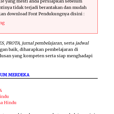
le yang mesti anda persiapkan sebelum
tinya tidak terjadi berantakan dan mudah
hkan download Font Pendukungnya disini :
ng
ES
,
PROTA
,
jurnal pembelajaran
, serta
jadwal
ngan baik, diharapkan pembelajaran di
ulusan yang kompeten serta siap menghadapi
LUM MERDEKA
4
indu
ma Hindu