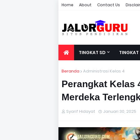
Home
About
Contact Us
Discla
TINGKAT SD
TINGKAT
Beranda
Administrasi Kelas 4
Perangkat Kelas
Merdeka Terlengk
Syarif Hidayat
Januari 30, 2025