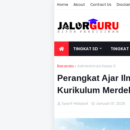
Home
About
Contact Us
Discla
TINGKAT SD
TINGKAT
Beranda
Administrasi Kelas 11
Perangkat Ajar Il
Kurikulum Merde
Syarif Hidayat
Januari 01, 2025