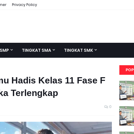
imer
Privacy Policy
 SMP
TINGKAT SMA
TINGKAT SMK
POP
mu Hadis Kelas 11 Fase F
ka Terlengkap
0