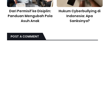
Dari Permisif ke Disiplin:
Hukum Cyberbullying di
Panduan Mengubah Pola
Indonesia: Apa
Asuh Anak
Sanksinya?
POST A COMMENT