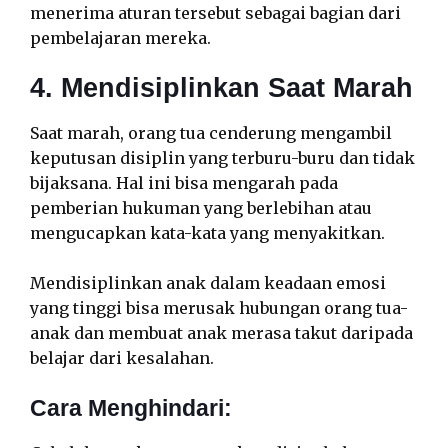
menerima aturan tersebut sebagai bagian dari
pembelajaran mereka.
4. Mendisiplinkan Saat Marah
Saat marah, orang tua cenderung mengambil
keputusan disiplin yang terburu-buru dan tidak
bijaksana. Hal ini bisa mengarah pada
pemberian hukuman yang berlebihan atau
mengucapkan kata-kata yang menyakitkan.
Mendisiplinkan anak dalam keadaan emosi
yang tinggi bisa merusak hubungan orang tua-
anak dan membuat anak merasa takut daripada
belajar dari kesalahan.
Cara Menghindari: