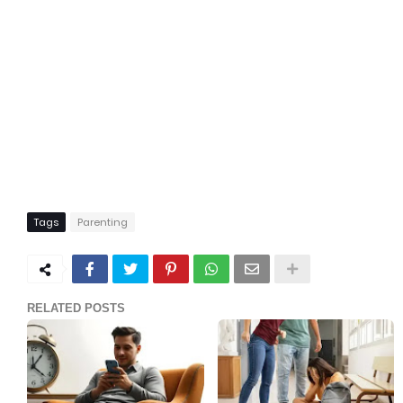
Tags
Parenting
RELATED POSTS