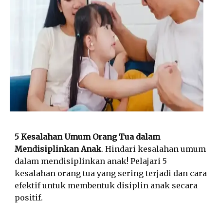
5 Kesalahan Umum Orang Tua dalam
Mendisiplinkan Anak
. Hindari kesalahan umum
dalam mendisiplinkan anak! Pelajari 5
kesalahan orang tua yang sering terjadi dan cara
efektif untuk membentuk disiplin anak secara
positif.