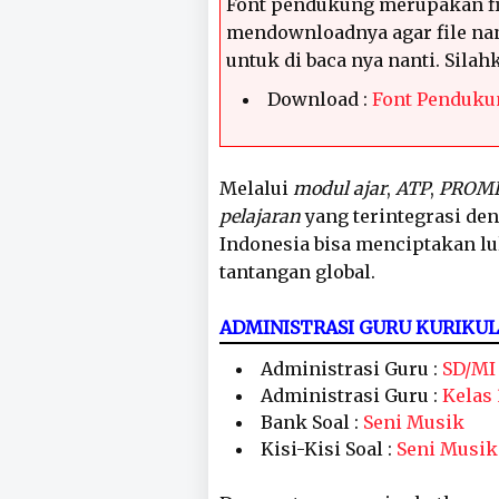
Font pendukung merupakan fi
mendownloadnya agar file nan
untuk di baca nya nanti. Sila
Download :
Font Penduku
Melalui
modul ajar
,
ATP
,
PROM
pelajaran
yang terintegrasi de
Indonesia bisa menciptakan l
tantangan global.
ADMINISTRASI GURU KURIKU
Administrasi Guru :
SD/MI
Administrasi Guru :
Kelas 
Bank Soal :
Seni Musik
Kisi-Kisi Soal :
Seni Musik