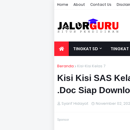
Home
About
Contact Us
Discla
TINGKAT SD
TINGKAT
Beranda
Kisi-Kisi Kelas 7
Kisi Kisi SAS Ke
.Doc Siap Downl
Syarif Hidayat
November 02, 20
Sponsor