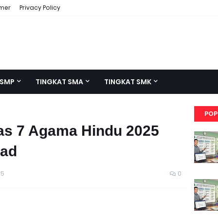
imer
Privacy Policy
 SMP
TINGKAT SMA
TINGKAT SMK
POP
las 7 Agama Hindu 2025
oad
25
0