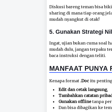
Diskusi bareng teman bisa bikin
sharing di mana tiap orang jela
mudah nyangkut di otak!
5. Gunakan Strategi Nil
Ingat, ujian bukan cuma soal ha
mudah dulu, jangan terpaku te
baca instruksi dengan teliti.
MANFAAT PUNYA FI
Kenapa format
.Doc
itu pentin
Edit dan cetak langsung
,
Tambahkan catatan priba
Gunakan offline
tanpa perl
Dan bisa dibagikan ke te