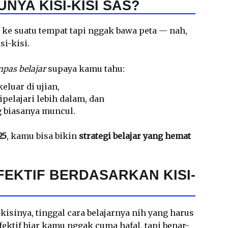
NYA KISI-KISI SAS?
ke suatu tempat tapi nggak bawa peta — nah,
si-kisi.
pas belajar
supaya kamu tahu:
eluar di ujian,
pelajari lebih dalam, dan
g biasanya muncul.
25
, kamu bisa bikin
strategi belajar yang hemat
EKTIF BERDASARKAN KISI-
isinya, tinggal cara belajarnya nih yang harus
 efektif biar kamu nggak cuma hafal, tapi benar-