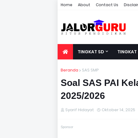
Home
About
Contact Us
Discla
TINGKAT SD
TINGKAT
Beranda
SAS SMP
Soal SAS PAI Ke
2025/2026
Syarif Hidayat
Oktober 14, 2025
Sponsor