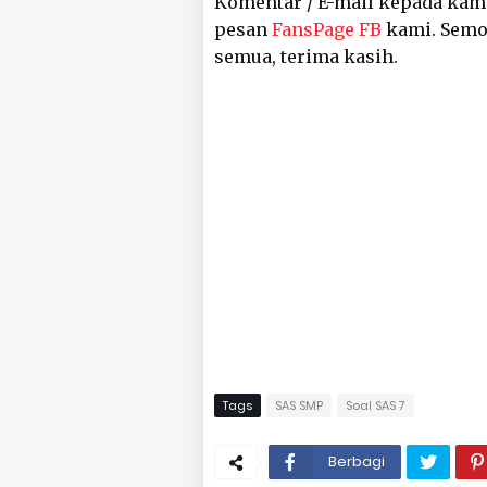
Komentar / E-mail kepada kam
pesan
FansPage FB
kami. Semog
semua, terima kasih.
Tags
SAS SMP
Soal SAS 7
Berbagi