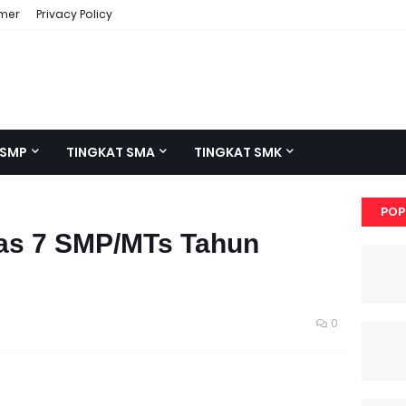
imer
Privacy Policy
 SMP
TINGKAT SMA
TINGKAT SMK
POP
las 7 SMP/MTs Tahun
0