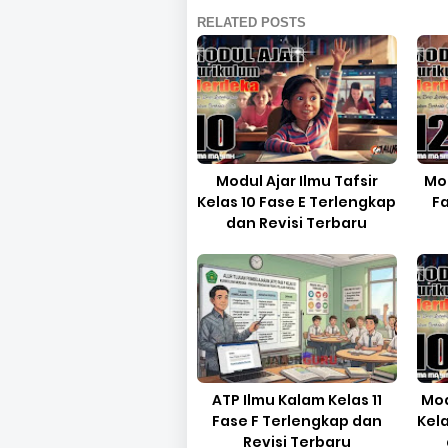
RELATED POSTS
Modul Ajar Ilmu Tafsir
Mod
Kelas 10 Fase E Terlengkap
F
dan Revisi Terbaru
ATP Ilmu Kalam Kelas 11
Mod
Fase F Terlengkap dan
Kel
Revisi Terbaru