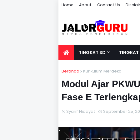
Home
About
Contact Us
Discla
TINGKAT SD
TINGKAT
Beranda
Kurikulum Merdeka
Modul Ajar PKWU
Fase E Terlengka
Syarif Hidayat
September 25, 2