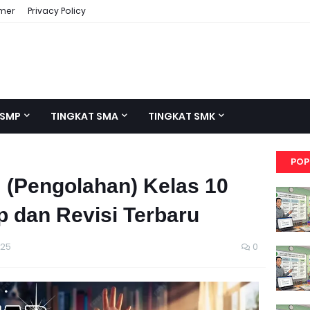
imer
Privacy Policy
 SMP
TINGKAT SMA
TINGKAT SMK
POP
 (Pengolahan) Kelas 10
p dan Revisi Terbaru
025
0