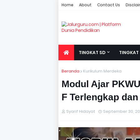
Home
About
Contact Us
Discla
TINGKAT SD
TINGKAT
Beranda
Kurikulum Merdeka
Modul Ajar PKWU 
F Terlengkap dan
Syarif Hidayat
September 30, 2