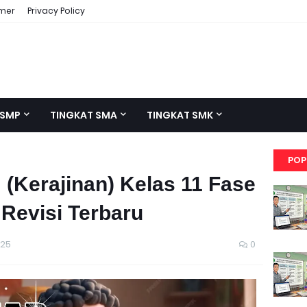
imer
Privacy Policy
 SMP
TINGKAT SMA
TINGKAT SMK
POP
(Kerajinan) Kelas 11 Fase
 Revisi Terbaru
025
0