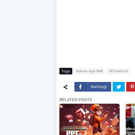
Tags
Bahan Ajar SMP
PPT Kelas 8
Berbagi
RELATED POSTS