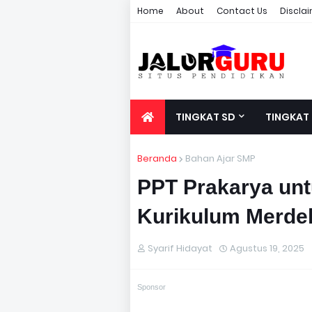
Home
About
Contact Us
Discla
TINGKAT SD
TINGKAT
Beranda
Bahan Ajar SMP
PPT Prakarya un
Kurikulum Merde
Syarif Hidayat
Agustus 19, 2025
Sponsor