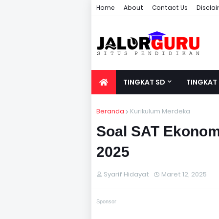
Home
About
Contact Us
Discla
TINGKAT SD
TINGKAT
Beranda
Kurikulum Merdeka
Soal SAT Ekonomi
2025
Syarif Hidayat
Maret 12, 2025
Sponsor