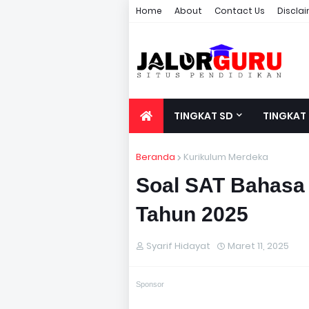
Home
About
Contact Us
Discla
TINGKAT SD
TINGKAT
Beranda
Kurikulum Merdeka
Soal SAT Bahasa 
Tahun 2025
Syarif Hidayat
Maret 11, 2025
Sponsor