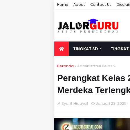
Home
About
Contact Us
Discla
TINGKAT SD
TINGKAT
Beranda
Administrasi Kelas 2
Perangkat Kelas
Merdeka Terlengk
Syarif Hidayat
Januari 23, 2025