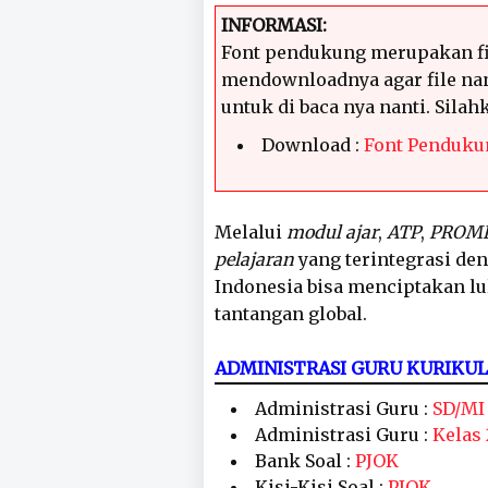
INFORMASI:
Font pendukung merupakan fi
mendownloadnya agar file nan
untuk di baca nya nanti. Sila
Download :
Font Penduku
Melalui
modul ajar
,
ATP
,
PROM
pelajaran
yang terintegrasi de
Indonesia bisa menciptakan l
tantangan global.
ADMINISTRASI GURU KURIKU
Administrasi Guru :
SD/MI
Administrasi Guru :
Kelas 
Bank Soal :
PJOK
Kisi-Kisi Soal :
PJOK