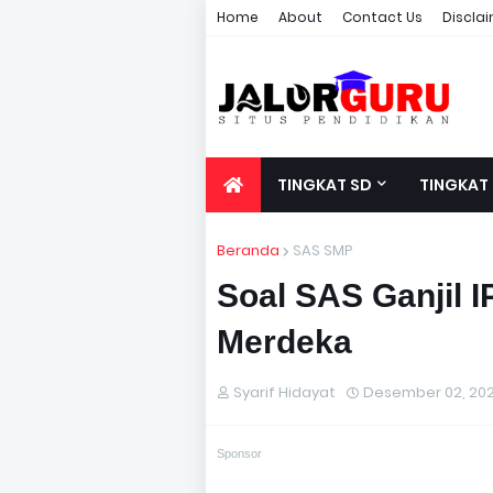
Home
About
Contact Us
Discla
TINGKAT SD
TINGKAT
Beranda
SAS SMP
Soal SAS Ganjil 
Merdeka
Syarif Hidayat
Desember 02, 20
Sponsor