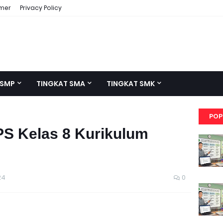
imer
Privacy Policy
 SMP
TINGKAT SMA
TINGKAT SMK
POP
IPS Kelas 8 Kurikulum
24
0